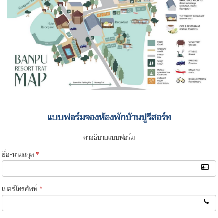
แบบฟอร์มจองห้องพักบ้านปูรีสอร์ท
คำอธิบายแบบฟอร์ม
ชื่อ-นามสกุล
*
เบอร์โทรศัพท์
*