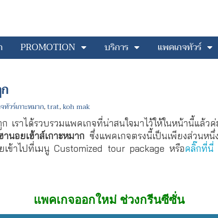
ก
PROMOTION
บริการ
แพคเกจทัวร์
ูก
จทัวร์เกาะหมาก
,
trat
,
koh mak
ูก เราได้รวบรวมแพคเกจที่น่าสนใจมาไว้ให้ในหน้านี้แล้วค
ฮานอยเฮ้าส์เกาะหมาก
ซึ่งแพคเกจตรงนี้เป็นเพียงส่วนหนึ
ยเข้าไปที่เมนู Customized tour package หรือ
คลิ๊กที่นี่
แ
แพคเกจออกใหม่ ช่วงกรีนซีซั่น